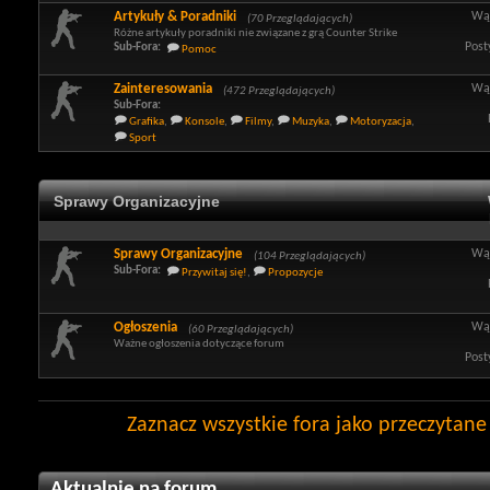
Artykuły & Poradniki
Wą
(70 Przeglądających)
Różne artykuły poradniki nie związane z grą Counter Strike
Post
Sub-Fora:
Pomoc
Zainteresowania
Wą
(472 Przeglądających)
Sub-Fora:
Grafika
,
Konsole
,
Filmy
,
Muzyka
,
Motoryzacja
,
Sport
Sprawy Organizacyjne
Sprawy Organizacyjne
Wą
(104 Przeglądających)
Sub-Fora:
Przywitaj się!
,
Propozycje
Ogłoszenia
Wą
(60 Przeglądających)
Ważne ogłoszenia dotyczące forum
Post
Zaznacz wszystkie fora jako przeczytane
Aktualnie na forum