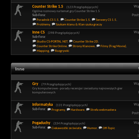
Counter Strike 1.5
Wą
(123 Przeglądających)
Ogólne rozmowy na temat gry Counter Strike 1.5
Post
Sub-Fora:
Poradnik CS 1.5
,
Counter Strike 1.5
,
Serwery CS 1.5
,
Problemy
,
Szukam klanu & Klan szuka graczy
Inne CS
Wą
(398 Przeglądających)
Sub-Fora:
Studio CS-PORTAL.NET
,
Counter Strike 2D
,
Counter Strike Online
,
Strony Klanowe
,
Filmy (Frag Movie)
,
Mapping
,
Rozgrywki
Inne
Gry
Wą
(79 Przeglądających)
Gry komputerowe - porady recenzje i zwiastuny najnowszych gier
komputerowych
Informatyka
Wą
(131 Przeglądających)
Sub-Fora:
Programy
,
Hardware
,
Strefa webmastera
Post
Pogaduchy
Wą
(334 Przeglądających)
Sub-Fora:
Ciekawostki ze świata
,
Humor
,
Off-Topic
1