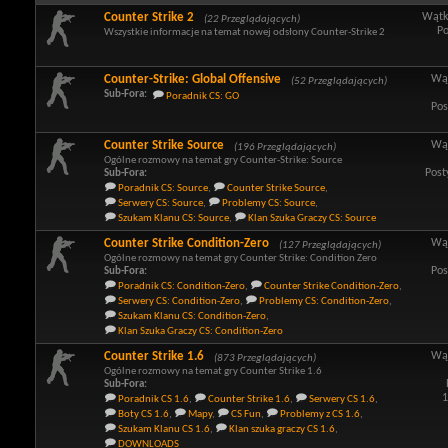
Counter Strike 2
Wątk
(22 Przeglądających)
Po
Wszystkie informacje na temat nowej odsłony Counter-Strike 2
Counter-Strike: Global Offensive
Wą
(52 Przeglądających)
Sub-Fora:
Poradnik CS: GO
Pos
Counter Strike Source
Wą
(196 Przeglądających)
Ogólne rozmowy na temat gry Counter-Strike: Source
Post
Sub-Fora:
Poradnik CS: Source
,
Counter Strike Source
,
Serwery CS: Source
,
Problemy CS: Source
,
Szukam Klanu CS: Source
,
Klan Szuka Graczy CS: Source
Counter Strike Condition-Zero
Wą
(127 Przeglądających)
Ogólne rozmowy na temat gry Counter Strike: Condition Zero
Pos
Sub-Fora:
Poradnik CS: Condition-Zero
,
Counter Strike Condition-Zero
,
Serwery CS: Condition-Zero
,
Problemy CS: Condition-Zero
,
Szukam Klanu CS: Condition-Zero
,
Klan Szuka Graczy CS: Condition-Zero
Counter Strike 1.6
Wą
(873 Przeglądających)
Ogólne rozmowy na temat gry Counter Strike 1.6
Sub-Fora:
1
Poradnik CS 1.6
,
Counter Strike 1.6
,
Serwery CS 1.6
,
Boty CS 1.6
,
Mapy
,
CS Fun
,
Problemy z CS 1.6
,
Szukam Klanu CS 1.6
,
Klan szuka graczy CS 1.6
,
DOWNLOADS